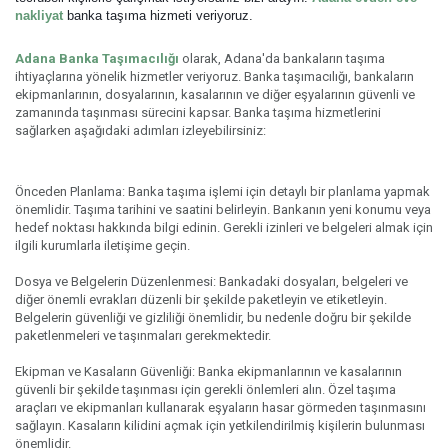
nakliyat
 banka taşıma hizmeti veriyoruz.
Adana Banka Taşımacılığı
olarak, Adana'da bankaların taşıma
ihtiyaçlarına yönelik hizmetler veriyoruz. Banka taşımacılığı, bankaların
ekipmanlarının, dosyalarının, kasalarının ve diğer eşyalarının güvenli ve
zamanında taşınması sürecini kapsar. Banka taşıma hizmetlerini
sağlarken aşağıdaki adımları izleyebilirsiniz:
Önceden Planlama: Banka taşıma işlemi için detaylı bir planlama yapmak
önemlidir. Taşıma tarihini ve saatini belirleyin. Bankanın yeni konumu veya
hedef noktası hakkında bilgi edinin. Gerekli izinleri ve belgeleri almak için
ilgili kurumlarla iletişime geçin.
Dosya ve Belgelerin Düzenlenmesi: Bankadaki dosyaları, belgeleri ve
diğer önemli evrakları düzenli bir şekilde paketleyin ve etiketleyin.
Belgelerin güvenliği ve gizliliği önemlidir, bu nedenle doğru bir şekilde
paketlenmeleri ve taşınmaları gerekmektedir.
Ekipman ve Kasaların Güvenliği: Banka ekipmanlarının ve kasalarının
güvenli bir şekilde taşınması için gerekli önlemleri alın. Özel taşıma
araçları ve ekipmanları kullanarak eşyaların hasar görmeden taşınmasını
sağlayın. Kasaların kilidini açmak için yetkilendirilmiş kişilerin bulunması
önemlidir.