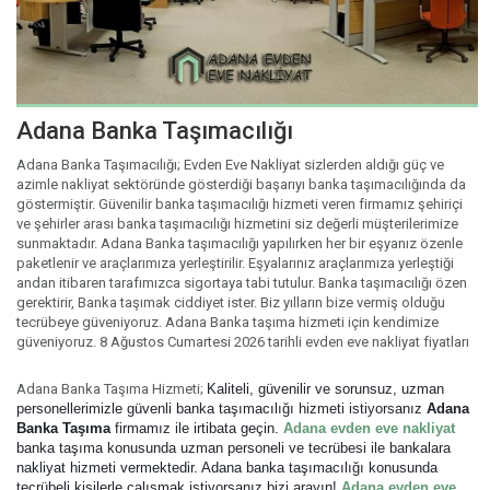
Adana Banka Taşımacılığı
Adana Banka Taşımacılığı; Evden Eve Nakliyat sizlerden aldığı güç ve
azimle nakliyat sektöründe gösterdiği başarıyı banka taşımacılığında da
göstermiştir. Güvenilir banka taşımacılığı hizmeti veren firmamız şehiriçi
ve şehirler arası banka taşımacılığı hizmetini siz değerli müşterilerimize
sunmaktadır. Adana Banka taşımacılığı yapılırken her bir eşyanız özenle
paketlenir ve araçlarımıza yerleştirilir. Eşyalarınız araçlarımıza yerleştiği
andan itibaren tarafımızca sigortaya tabi tutulur. Banka taşımacılığı özen
gerektirir, Banka taşımak ciddiyet ister. Biz yılların bize vermiş olduğu
tecrübeye güveniyoruz. Adana Banka taşıma hizmeti için kendimize
güveniyoruz. 8 Ağustos Cumartesi 2026 tarihli evden eve nakliyat fiyatları
Adana Banka Taşıma Hizmeti;
Kaliteli, güvenilir ve sorunsuz, uzman 
personellerimizle güvenli banka taşımacılığı hizmeti istiyorsanız 
Adana 
Banka Taşıma
 firmamız ile irtibata geçin. 
Adana evden eve nakliyat
banka taşıma konusunda uzman personeli ve tecrübesi ile bankalara 
nakliyat hizmeti vermektedir. Adana banka taşımacılığı konusunda 
tecrübeli kişilerle çalışmak istiyorsanız bizi arayın! 
Adana evden eve 